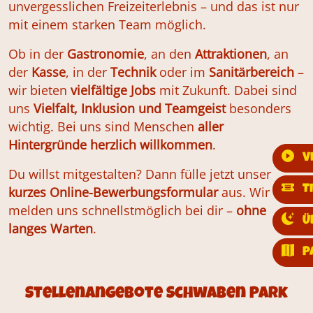
unvergesslichen Freizeiterlebnis – und das ist nur
mit einem starken Team möglich.
Ob in der
Gastronomie
, an den
Attraktionen
, an
der
Kasse
, in der
Technik
oder im
Sanitärbereich
–
wir bieten
vielfältige Jobs
mit Zukunft. Dabei sind
uns
Vielfalt, Inklusion und Teamgeist
besonders
wichtig. Bei uns sind Menschen
aller
Hintergründe herzlich willkommen
.
V
Du willst mitgestalten? Dann fülle jetzt unser
T
kurzes Online-Bewerbungsformular
aus. Wir
melden uns schnellstmöglich bei dir –
ohne
Ü
langes Warten
.
P
Stellenangebote Schwaben Park