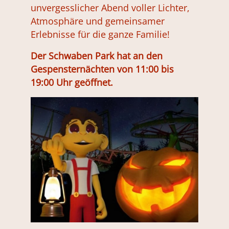
unvergesslicher Abend voller Lichter,
Atmosphäre und gemeinsamer
Erlebnisse für die ganze Familie!
Der Schwaben Park hat an den
Gespensternächten von 11:00 bis
19:00 Uhr geöffnet.