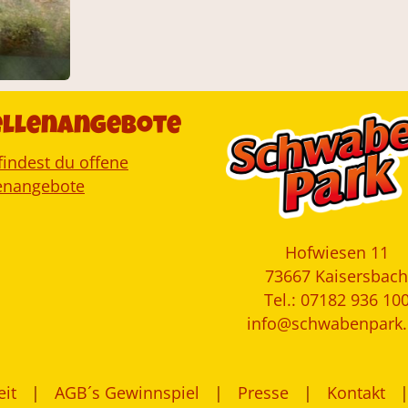
ellenangebote
findest du offene
lenangebote
Hofwiesen 11
73667 Kaisersbach
Tel.: 07182 936 10
info@schwabenpark
eit
AGB´s Gewinnspiel
Presse
Kontakt