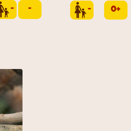
-
-
-
0+